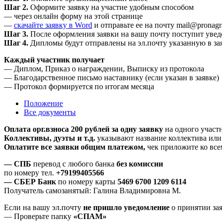
Шаг 2.
Оформите заявку на участие удобным способом
— через онлайн форму на этой странице
—
скачайте заявку в Word
и отправьте ее на почту mail@pronagr
Шаг 3.
После оформления заявки на вашу почту поступит уве
Шаг 4.
Дипломы будут отправлены на эл.почту указанную в за
Каждый участник получает
— Диплом, Приказ о награждении, Выписку из протокола
— Благодарственное письмо наставнику (если указан в заявке)
— Протокол формируется по итогам месяца
Положение
Все документы
Оплата орг.взноса 200 рублей за одну заявку
на одного участн
Коллективы, дуэты и т.д.
указывают название коллектива или 
Оплатите все заявки общим платежом,
чек приложите ко всем
— СПБ
перевод с любого банка
без комиссии
по номеру тел.
+79199405566
— СБЕР Банк
по номеру карты
5469 6700 1209 6114
Получатель самозанятый: Галина Владимировна М.
Если на вашу эл.почту
не пришло уведомление
о принятии за
— Проверьте папку
«СПАМ»