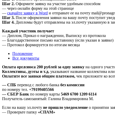
Шаг 2.
Оформите заявку на участие удобным способом
— через онлайн форму на этой странице
—
скачайте заявку в Word
и отправьте ее на почту mail@pronagr
Шаг 3.
После оформления заявки на вашу почту поступит уве
Шаг 4.
Дипломы будут отправлены на эл.почту указанную в за
Каждый участник получает
— Диплом, Приказ о награждении, Выписку из протокола
— Благодарственное письмо наставнику (если указан в заявке)
— Протокол формируется по итогам месяца
Положение
Все документы
Оплата орг.взноса 200 рублей за одну заявку
на одного участн
Коллективы, дуэты и т.д.
указывают название коллектива или 
Оплатите все заявки общим платежом,
чек приложите ко всем
— СПБ
перевод с любого банка
без комиссии
по номеру тел.
+79199405566
— СБЕР Банк
по номеру карты
5469 6700 1209 6114
Получатель самозанятый: Галина Владимировна М.
Если на вашу эл.почту
не пришло уведомление
о принятии за
— Проверьте папку
«СПАМ»