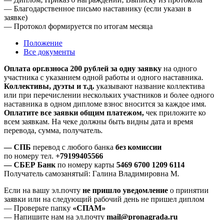
— Благодарственное письмо наставнику (если указан в
заявке)
— Протокол формируется по итогам месяца
Положение
Все документы
Оплата орг.взноса 200 рублей за одну заявку
на одного
участника с указанием одной работы и одного наставника.
Коллективы, дуэты и т.д.
указывают название коллектива
или при перечислении нескольких участников и более одного
наставника в одном дипломе взнос вносится за каждое имя.
Оплатите все заявки общим платежом,
чек приложите ко
всем заявкам. На чеке должны быть видны дата и время
перевода, сумма, получатель.
— СПБ
перевод с любого банка
без комиссии
по номеру тел.
+79199405566
— СБЕР Банк
по номеру карты
5469 6700 1209 6114
Получатель самозанятый: Галина Владимировна М.
Если на вашу эл.почту
не пришло уведомление
о принятии
заявки или на следующий рабочий день не пришел диплом
— Проверьте папку
«СПАМ»
— Напишите нам на эл.почту
mail@pronagrada.ru