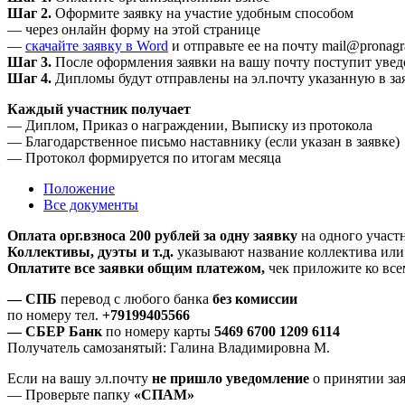
Шаг 2.
Оформите заявку на участие удобным способом
— через онлайн форму на этой странице
—
скачайте заявку в Word
и отправьте ее на почту mail@pronagr
Шаг 3.
После оформления заявки на вашу почту поступит уве
Шаг 4.
Дипломы будут отправлены на эл.почту указанную в за
Каждый участник получает
— Диплом, Приказ о награждении, Выписку из протокола
— Благодарственное письмо наставнику (если указан в заявке)
— Протокол формируется по итогам месяца
Положение
Все документы
Оплата орг.взноса 200 рублей за одну заявку
на одного участн
Коллективы, дуэты и т.д.
указывают название коллектива или 
Оплатите все заявки общим платежом,
чек приложите ко всем
— СПБ
перевод с любого банка
без комиссии
по номеру тел.
+79199405566
— СБЕР Банк
по номеру карты
5469 6700 1209 6114
Получатель самозанятый: Галина Владимировна М.
Если на вашу эл.почту
не пришло уведомление
о принятии за
— Проверьте папку
«СПАМ»