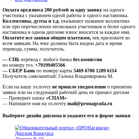
Оплата орг.взноса 200 рублей за одну заявку
на одного
участника с указанием одной работы и одного наставника.
Коллективы, дуэты и т.д.
указывают название коллектива
или при перечислении нескольких участников и более одного
наставника в одном дипломе взнос вносится за каждое имя.
Оплатите все заявки общим платежом,
чек приложите ко
всем заявкам. На чеке должны быть видны дата и время
перевода, сумма, получатель.
— СПБ
перевод с любого банка
без комиссии
по номеру тел.
+79199405566
— СБЕР Банк
по номеру карты
5469 6700 1209 6114
Получатель самозанятый: Галина Владимировна М.
Если на вашу эл.почту
не пришло уведомление
о принятии
заявки или на следующий рабочий день не пришел диплом
— Проверьте папку
«СПАМ»
— Напишите нам на эл.почту
mail@pronagrada.ru
Выберите дизайн диплома и укажите его в форме заявки
Диплом № 01