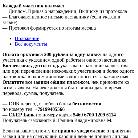
Каждый участник получает
— Диплом, Приказ о награждении, Выписку из протокола
— Благодарственное письмо наставнику (если указан в
заявке)
— Протокол формируется по итогам месяца
Положение
Все документы
Оплата орг.взноса 200 рублей за одну заявку
на одного
участника с указанием одной работы и одного наставника.
Коллективы, дуэты и т.д.
указывают название коллектива
или при перечислении нескольких участников и более одного
наставника в одном дипломе взнос вносится за каждое имя.
Оплатите все заявки общим платежом,
чек приложите ко
всем заявкам. На чеке должны быть видны дата и время
перевода, сумма, получатель.
— СПБ
перевод с любого банка
без комиссии
по номеру тел.
+79199405566
— СБЕР Банк
по номеру карты
5469 6700 1209 6114
Получатель самозанятый: Галина Владимировна М.
Если на вашу эл.почту
не пришло уведомление
о принятии
заявки или на следующий рабочий день не пришел диплом