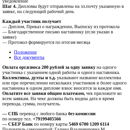
уведомление
Шаг 4.
Дипломы будут отправлены на эл.почту указанную в
заявке, на следующий рабочий день
Каждый участник получает
— Диплом, Приказ о награждении, Выписку из протокола
— Благодарственное письмо наставнику (если указан в
заявке)
— Протокол формируется по итогам месяца
Положение
Все документы
Оплата орг.взноса 200 рублей за одну заявку
на одного
участника с указанием одной работы и одного наставника.
Коллективы, дуэты и т.д.
указывают название коллектива
или при перечислении нескольких участников и более одного
наставника в одном дипломе взнос вносится за каждое имя.
Оплатите все заявки общим платежом,
чек приложите ко
всем заявкам. На чеке должны быть видны дата и время
перевода, сумма, получатель.
— СПБ
перевод с любого банка
без комиссии
по номеру тел.
+79199405566
— СБЕР Банк
по номеру карты
5469 6700 1209 6114
Получатель самозанятый: Галина Владимировна М.