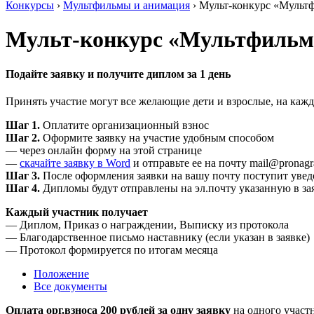
Конкурсы
›
Мультфильмы и анимация
›
Мульт-конкурс «Мультф
Мульт-конкурс «Мультфильм 
Подайте заявку и получите диплом за 1 день
Принять участие могут все желающие дети и взрослые, на кажд
Шаг 1.
Оплатите организационный взнос
Шаг 2.
Оформите заявку на участие удобным способом
— через онлайн форму на этой странице
—
скачайте заявку в Word
и отправьте ее на почту mail@pronagr
Шаг 3.
После оформления заявки на вашу почту поступит уве
Шаг 4.
Дипломы будут отправлены на эл.почту указанную в за
Каждый участник получает
— Диплом, Приказ о награждении, Выписку из протокола
— Благодарственное письмо наставнику (если указан в заявке)
— Протокол формируется по итогам месяца
Положение
Все документы
Оплата орг.взноса 200 рублей за одну заявку
на одного участн