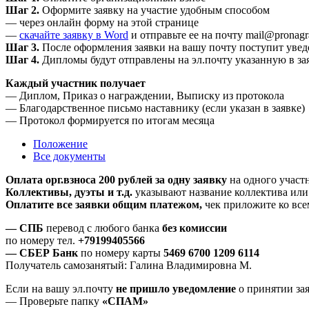
Шаг 2.
Оформите заявку на участие удобным способом
— через онлайн форму на этой странице
—
скачайте заявку в Word
и отправьте ее на почту mail@pronagr
Шаг 3.
После оформления заявки на вашу почту поступит уве
Шаг 4.
Дипломы будут отправлены на эл.почту указанную в за
Каждый участник получает
— Диплом, Приказ о награждении, Выписку из протокола
— Благодарственное письмо наставнику (если указан в заявке)
— Протокол формируется по итогам месяца
Положение
Все документы
Оплата орг.взноса 200 рублей за одну заявку
на одного участн
Коллективы, дуэты и т.д.
указывают название коллектива или 
Оплатите все заявки общим платежом,
чек приложите ко всем
— СПБ
перевод с любого банка
без комиссии
по номеру тел.
+79199405566
— СБЕР Банк
по номеру карты
5469 6700 1209 6114
Получатель самозанятый: Галина Владимировна М.
Если на вашу эл.почту
не пришло уведомление
о принятии за
— Проверьте папку
«СПАМ»