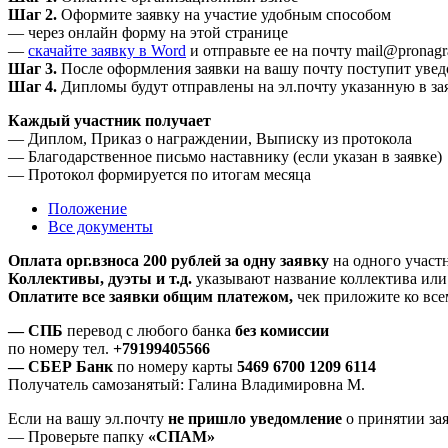
Шаг 2.
Оформите заявку на участие удобным способом
— через онлайн форму на этой странице
—
скачайте заявку в Word
и отправьте ее на почту mail@pronagr
Шаг 3.
После оформления заявки на вашу почту поступит уве
Шаг 4.
Дипломы будут отправлены на эл.почту указанную в за
Каждый участник получает
— Диплом, Приказ о награждении, Выписку из протокола
— Благодарственное письмо наставнику (если указан в заявке)
— Протокол формируется по итогам месяца
Положение
Все документы
Оплата орг.взноса 200 рублей за одну заявку
на одного участн
Коллективы, дуэты и т.д.
указывают название коллектива или 
Оплатите все заявки общим платежом,
чек приложите ко всем
— СПБ
перевод с любого банка
без комиссии
по номеру тел.
+79199405566
— СБЕР Банк
по номеру карты
5469 6700 1209 6114
Получатель самозанятый: Галина Владимировна М.
Если на вашу эл.почту
не пришло уведомление
о принятии за
— Проверьте папку
«СПАМ»