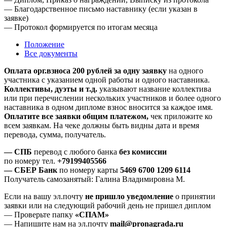
— Благодарственное письмо наставнику (если указан в
заявке)
— Протокол формируется по итогам месяца
Положение
Все документы
Оплата орг.взноса 200 рублей за одну заявку
на одного
участника с указанием одной работы и одного наставника.
Коллективы, дуэты и т.д.
указывают название коллектива
или при перечислении нескольких участников и более одного
наставника в одном дипломе взнос вносится за каждое имя.
Оплатите все заявки общим платежом,
чек приложите ко
всем заявкам. На чеке должны быть видны дата и время
перевода, сумма, получатель.
— СПБ
перевод с любого банка
без комиссии
по номеру тел.
+79199405566
— СБЕР Банк
по номеру карты
5469 6700 1209 6114
Получатель самозанятый: Галина Владимировна М.
Если на вашу эл.почту
не пришло уведомление
о принятии
заявки или на следующий рабочий день не пришел диплом
— Проверьте папку
«СПАМ»
— Напишите нам на эл.почту
mail@pronagrada.ru