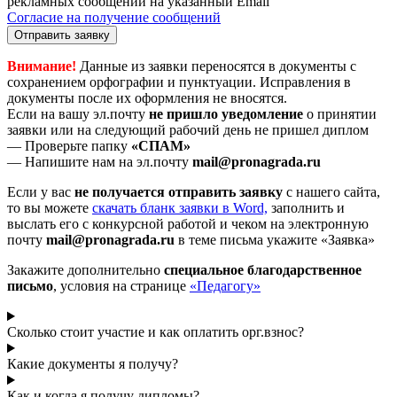
рекламных сообщений на указанный Email
Согласие на получение сообщений
Отправить заявку
Внимание!
Данные из заявки переносятся в документы с
сохранением орфографии и пунктуации. Исправления в
документы после их оформления не вносятся.
Если на вашу эл.почту
не пришло уведомление
о принятии
заявки или на следующий рабочий день не пришел диплом
— Проверьте папку
«СПАМ»
— Напишите нам на эл.почту
mail@pronagrada.ru
Если у вас
не получается отправить заявку
с нашего сайта,
то вы можете
cкачать бланк заявки в Word,
заполнить и
выслать его с конкурсной работой и чеком на электронную
почту
mail@pronagrada.ru
в теме письма укажите «Заявка»
Закажите дополнительно
специальное благодарственное
письмо
, условия на странице
«Педагогу»
Сколько стоит участие и как оплатить орг.взнос?
Какие документы я получу?
Как и когда я получу дипломы?