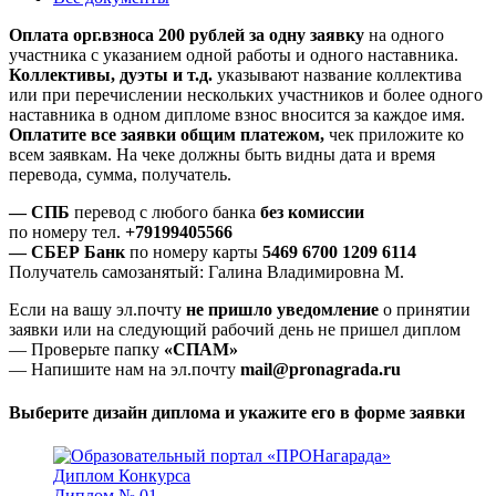
Оплата орг.взноса 200 рублей за одну заявку
на одного
участника с указанием одной работы и одного наставника.
Коллективы, дуэты и т.д.
указывают название коллектива
или при перечислении нескольких участников и более одного
наставника в одном дипломе взнос вносится за каждое имя.
Оплатите все заявки общим платежом,
чек приложите ко
всем заявкам. На чеке должны быть видны дата и время
перевода, сумма, получатель.
— СПБ
перевод с любого банка
без комиссии
по номеру тел.
+79199405566
— СБЕР Банк
по номеру карты
5469 6700 1209 6114
Получатель самозанятый: Галина Владимировна М.
Если на вашу эл.почту
не пришло уведомление
о принятии
заявки или на следующий рабочий день не пришел диплом
— Проверьте папку
«СПАМ»
— Напишите нам на эл.почту
mail@pronagrada.ru
Выберите дизайн диплома и укажите его в форме заявки
Диплом № 01