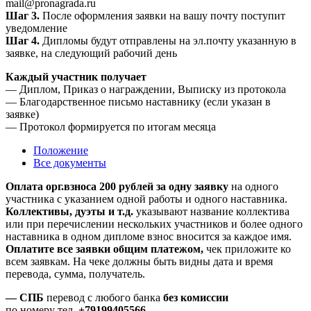
mail@pronagrada.ru
Шаг 3.
После оформления заявки на вашу почту поступит
уведомление
Шаг 4.
Дипломы будут отправлены на эл.почту указанную в
заявке, на следующий рабочий день
Каждый участник получает
— Диплом, Приказ о награждении, Выписку из протокола
— Благодарственное письмо наставнику (если указан в
заявке)
— Протокол формируется по итогам месяца
Положение
Все документы
Оплата орг.взноса 200 рублей за одну заявку
на одного
участника с указанием одной работы и одного наставника.
Коллективы, дуэты и т.д.
указывают название коллектива
или при перечислении нескольких участников и более одного
наставника в одном дипломе взнос вносится за каждое имя.
Оплатите все заявки общим платежом,
чек приложите ко
всем заявкам. На чеке должны быть видны дата и время
перевода, сумма, получатель.
— СПБ
перевод с любого банка
без комиссии
по номеру тел.
+79199405566